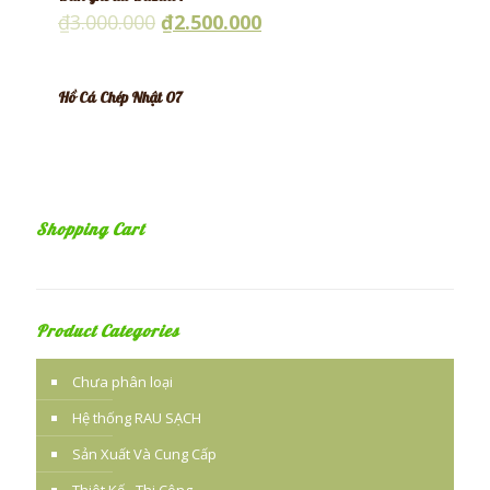
₫
3.000.000
₫
2.500.000
Hồ Cá Chép Nhật 07
Shopping Cart
Product Categories
Chưa phân loại
Hệ thống RAU SẠCH
Sản Xuất Và Cung Cấp