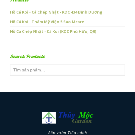
Products
Hồ Cá Koi - Cá Chép Nhật - KDC 434 Bình Dương
Hồ Cá Koi - Thẩm Mỹ Viện 5 Sao Mcare
Hồ Cá Chép Nhật - Cá Koi (KDC Phú Hữu, Q9)
Search Products
Sân vườn Tiểu cảnh